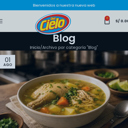
Bienvenidos a nuestra nueva web
0
S/
0.0
Blog
Inicio
Archivo por categoría "Blog"
01
AGO