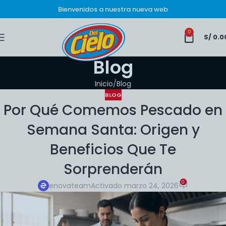
Bienvenidos a nuestra nueva web
0
S/
0.0
Blog
Inicio
Blog
BLOG
Por Qué Comemos Pescado en
Semana Santa: Origen y
Beneficios Que Te
Sorprenderán
0
enovateam
Activado marzo 24, 2026