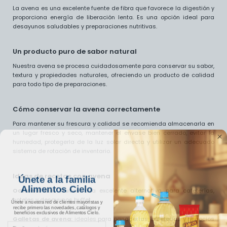
La avena es una excelente fuente de fibra que favorece la digestión y
proporciona energía de liberación lenta. Es una opción ideal para
desayunos saludables y preparaciones nutritivas.
Un producto puro de sabor natural
Nuestra avena se procesa cuidadosamente para conservar su sabor,
textura y propiedades naturales, ofreciendo un producto de calidad
para todo tipo de preparaciones.
Cómo conservar la avena correctamente
Para mantener su frescura y calidad se recomienda almacenarla en
un lugar fresco y seco, mantener el envase bien cerrado, evitar la
humedad, protegerla de la luz solar directa y utilizar un adecuado
sistema de rotación de inventario.
Ideas de recetas con avena
Únete a la familia
Alimentos Cielo
Oatmeal con frutas:
una excelente alternativa para cafeterías,
hoteles y desayunos buffet.
Únete a nuestra red de clientes mayoristas y
recibe primero las novedades, catálogos y
beneficios exclusivos de Alimentos Cielo.
Galletas de avena:
ideales para panaderías, cafeterías y negocios
Email