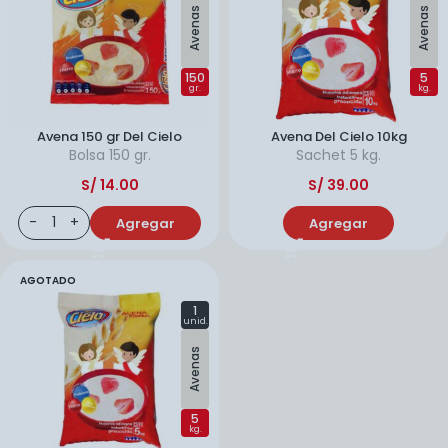
Avenas
Avenas
150
5
gr.
kg.
Avena 150 gr Del Cielo
Avena Del Cielo 10kg
Bolsa
150 gr.
Sachet
5 kg.
S/
14.00
S/
39.00
Agregar
Agregar
AGOTADO
1
unid.
Avenas
5
kg.