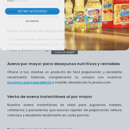
de repostería.
RECIBIR NOVEDADES
Smoothie de avena:
una bebida saludable preparada con avena,
frutas y leche o bebida vegetal.
NO, GRACIAS
Eleva tu oferta de desayunos saludables
Con la
venta de avena
de Alimentos Cielo puedes ampliar tu carta
con opciones saludables y de alto valor nutricional. Compra al por
mayor y abastece tu negocio con productos de excelente calidad.
Avena por mayor para desayunos nutritivos y rentables
Ofrece a tus clientes un producto de fácil preparación y excelente
rendimiento. Además, complementa tu compra con nuestros
insumos para panadería
y mantén abastecida tu producción.
Venta de avena instantánea al por mayor
Nuestra avena instantánea es ideal para juguerías, hoteles,
cafeterías y panaderías que buscan rapidez de preparación, textura
cremosa y excelente rendimiento en cada porción.