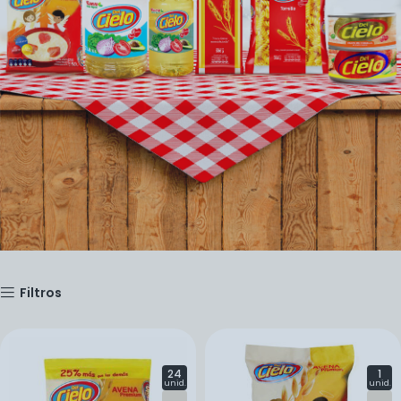
Filtros
24
1
unid.
unid.