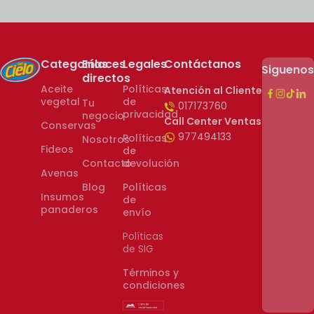
Categorías
Enlaces
Legales
Contáctanos
Sigueno
directos
Aceite
Políticas
Atención al Cliente
vegetal
de
Tu
017173760
privacidad
negocio
Call Center Ventas
Conservas
977494133
Políticas
Nosotros
Fideos
de
Contacto
devolución
Avenas
Blog
Políticas
Insumos
de
panaderos
envío
Políticas
de SIG
Términos y
condiciones