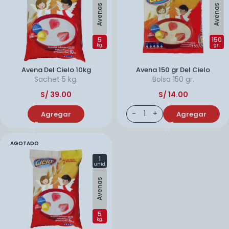
Avenas
Avenas
5
150
kg.
gr.
Avena Del Cielo 10kg
Avena 150 gr Del Cielo
Sachet
5 kg.
Bolsa
150 gr.
S/
39.00
S/
14.00
Agregar
Agregar
AGOTADO
1
unid.
Avenas
5
kg.