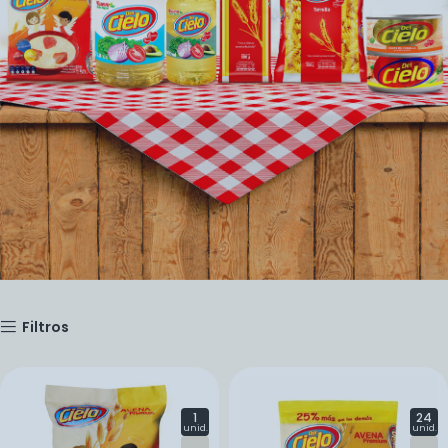
Filtros
1
24
unid.
unid.