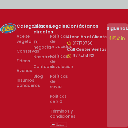
Categorías
Enlaces
Legales
Contáctanos
Sigueno
directos
Aceite
Políticas
Atención al Cliente
vegetal
de
Tu
017173760
privacidad
negocio
Call Center Ventas
Conservas
977494133
Políticas
Nosotros
Fideos
de
Contacto
devolución
Avenas
Blog
Políticas
Insumos
de
panaderos
envío
Políticas
de SIG
Términos y
condiciones