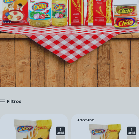
Filtros
AGOTADO
1
1
unid.
unid.