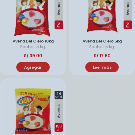
Avenas
Avenas
5
5
kg.
kg.
Avena Del Cielo 10kg
Avena Del Cielo 5kg
Sachet
5 kg.
Sachet
5 kg.
S/
39.00
S/
17.50
Agregar
Leer más
24
unid.
Avenas
150
gr.