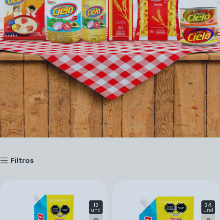
Filtros
12
24
und
und