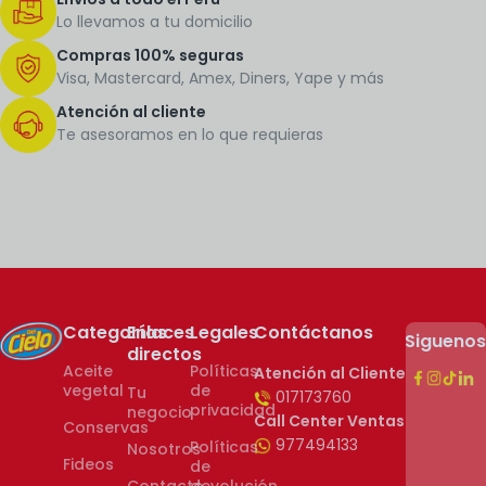
Lo llevamos a tu domicilio
Compras 100% seguras
Visa, Mastercard, Amex, Diners, Yape y más
Atención al cliente
Te asesoramos en lo que requieras
Categorías
Enlaces
Legales
Contáctanos
Sigueno
directos
Aceite
Políticas
Atención al Cliente
vegetal
de
Tu
017173760
privacidad
negocio
Call Center Ventas
Conservas
977494133
Políticas
Nosotros
Fideos
de
Contacto
devolución