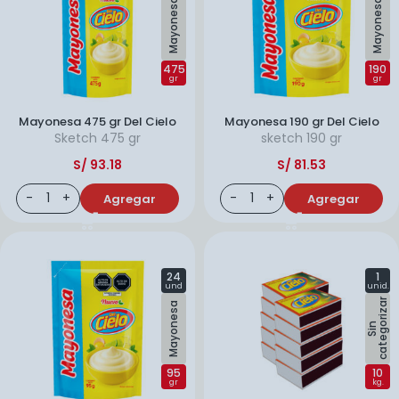
Mayonesa
Mayonesa
475
190
gr
gr
Mayonesa 475 gr Del Cielo
Mayonesa 190 gr Del Cielo
Sketch
475 gr
sketch
190 gr
S/
93.18
S/
81.53
Agregar
Agregar
24
1
und
unid.
r
Mayonesa
S
i
n
c
a
t
e
g
o
r
i
z
a
95
10
gr
kg.