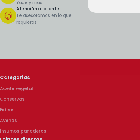
Yape y más
Atención al cliente
Te asesoramos en lo que
requieras
Categorías
Aceite vegetal
Conservas
Fideos
Avenas
Insumos panaderos
Enlaces directos