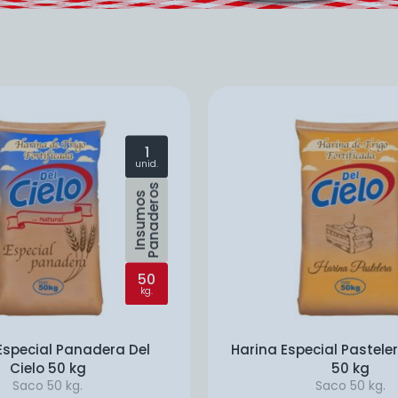
1
unid.
s
I
n
s
u
m
o
s
P
a
n
a
d
e
r
o
50
kg.
Especial Panadera Del
Harina Especial Pasteler
Cielo 50 kg
50 kg
Saco
50 kg.
Saco
50 kg.