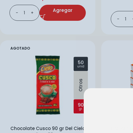
Agregar
AGOTADO
50
unid
Otros
90
gr.
Chocolate Cusco 90 gr Del Cielo
Fosforo De