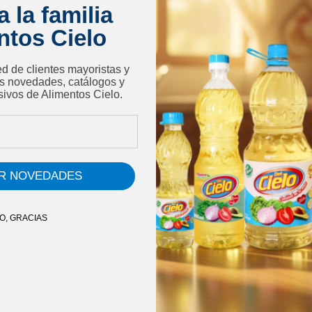
Caja
10 kg.
Cielo 1 kg
 la familia
Bolsa
1 kg.
S/
65.20
ntos Cielo
S/
19.70
Agregar
Agr
ed de clientes mayoristas y
as novedades, catálogos y
sivos de Alimentos Cielo.
IR NOVEDADES
O, GRACIAS