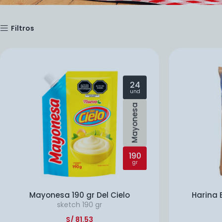
Filtros
24
und
Mayonesa
190
gr
Mayonesa 190 gr Del Cielo
Harina 
sketch
190 gr
S/
81.53