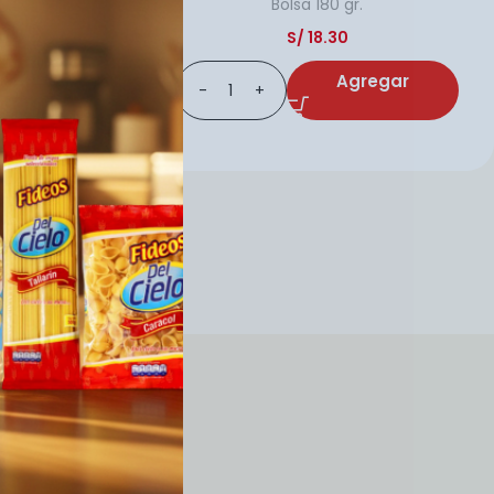
Bolsa
180 gr.
S/
18.30
Agregar
egar